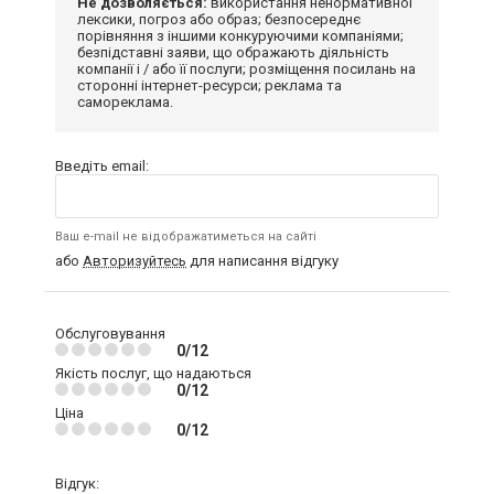
Не дозволяється:
використання ненормативної
лексики, погроз або образ; безпосереднє
порівняння з іншими конкуруючими компаніями;
безпідставні заяви, що ображають діяльність
компанії і / або її послуги; розміщення посилань на
сторонні інтернет-ресурси; реклама та
самореклама.
Введіть email:
Ваш e-mail не відображатиметься на сайті
або
Авторизуйтесь
для написання відгуку
Обслуговування
0/12
Якість послуг, що надаються
0/12
Ціна
0/12
Відгук: